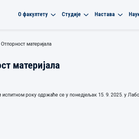
О факултету
Студије
Настава
Нау
 Отпорност материјала
ст материјала
испитном року одржаће се у понедјељак 15. 9. 2025. у Лаб