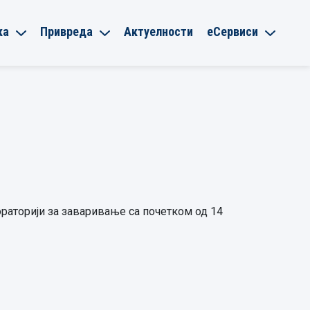
ка
Привреда
Актуелности
еСервиси
ораторији за заваривање са почетком од 14