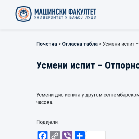
Почетна
>
Огласна табла
> Усмени испит –
Усмени испит – Отпорно
Усмени дио испита у другом септембарском 
часова.
Подијели:
Facebook
Copy
Viber
Share