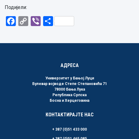
Подијели:
Facebook
Copy
Viber
Share
Link
АДРЕСА
Универзитет у Бањој Луци
Булевар војводе Степе Степановића 71
78000 Бања Лука
Република Српска
Босна и Херцеговина
КОНТАКТИРАЈТЕ НАС
+ 387 (0)51 433 000
+ 387 (0)51 465 085