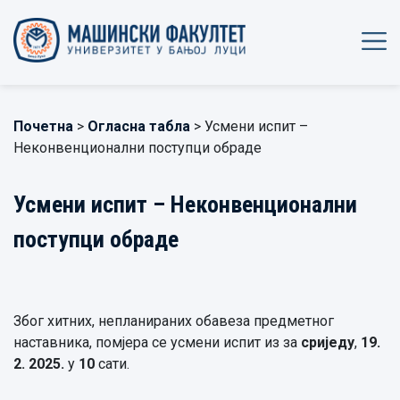
Почетна
>
Огласна табла
> Усмени испит –
Неконвенционални поступци обраде
Усмени испит – Неконвенционални
поступци обраде
Због хитних, непланираних обавеза предметног
наставника, помјера се усмени испит из за
сриједу
,
19.
2. 2025.
у
10
сати.