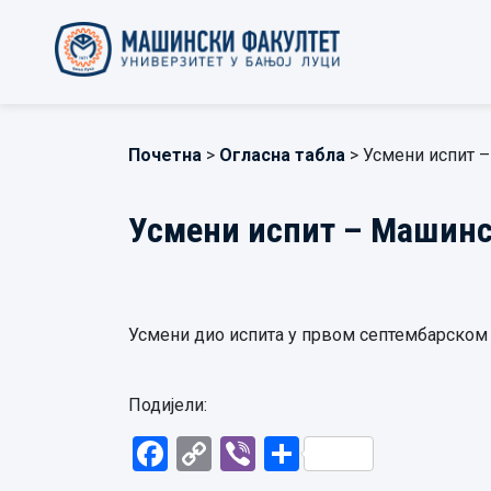
Почетна
>
Огласна табла
> Усмени испит 
Усмени испит – Машинс
Усмени дио испита у првом септембарском ис
Подијели:
Facebook
Copy
Viber
Share
Link