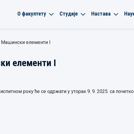
О факултету
Студије
Настава
Нау
– Машински елементи I
ки елементи I
питном року ће се одржати у уторак 9. 9. 2025. са почетком