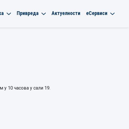
ка
Привреда
Актуелности
еСервиси
 у 10 часова у сали 19.