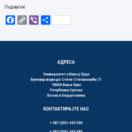
Подијели:
Facebook
Copy
Viber
Share
Link
АДРЕСА
Универзитет у Бањој Луци
Булевар војводе Степе Степановића 71
78000 Бања Лука
Република Српска
Босна и Херцеговина
КОНТАКТИРАЈТЕ НАС
+ 387 (0)51 433 000
+ 387 (0)51 465 085