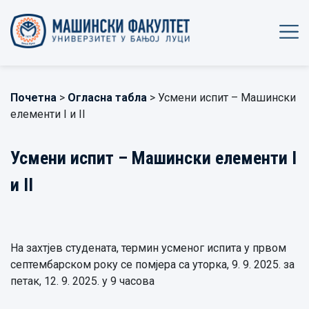
Почетна
>
Огласна табла
> Усмени испит – Машински
елементи I и II
Усмени испит – Машински елементи I
и II
На захтјев студената, термин усменог испита у првом
септембарском року се помјера са уторка, 9. 9. 2025. за
петак, 12. 9. 2025. у 9 часова