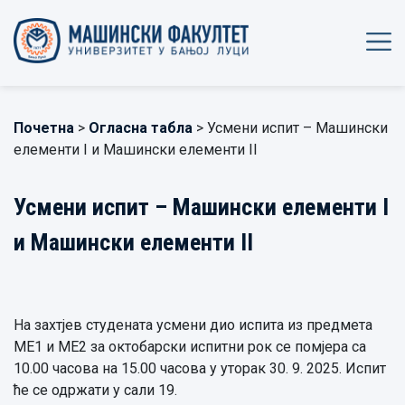
Почетна
>
Огласна табла
> Усмени испит – Машински
елементи I и Машински елементи II
Усмени испит – Машински елементи I
и Машински елементи II
На захтјев студената усмени дио испита из предмета
МЕ1 и МЕ2 за октобарски испитни рок се помјера са
10.00 часова на 15.00 часова у уторак 30. 9. 2025. Испит
ће се одржати у сали 19.