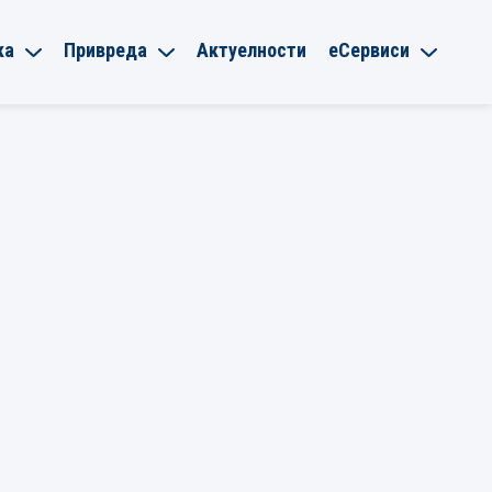
ка
Привреда
Актуелности
еСервиси