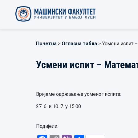
Почетна
>
Огласна табла
> Усмени испит –
Усмени испит – Математи
Вријеме одржавања усменог испита:
27. 6. и 10. 7. у 15.00
Подијели: