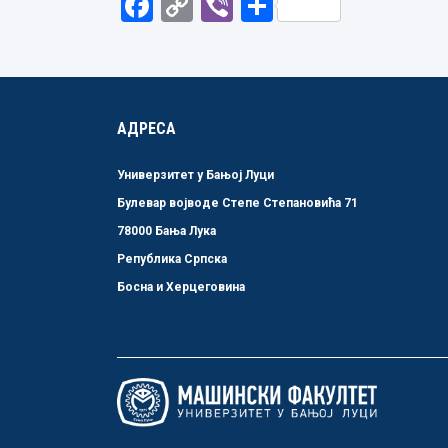
Facebook
Copy
Viber
Share
Link
АДРЕСА
Универзитет у Бањој Луци
Булевар војводе Степе Степановића 71
78000 Бања Лука
Република Српска
Босна и Херцеговина