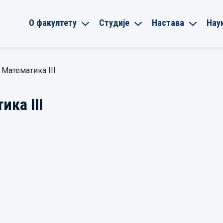
О факултету
Студије
Настава
Нау
 Математика III
ка III