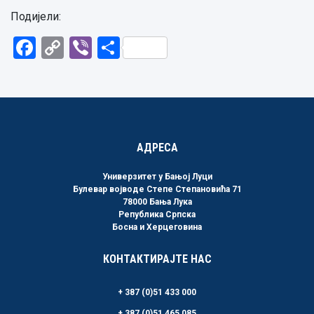
Подијели:
Facebook
Copy
Viber
Share
Link
АДРЕСА
Универзитет у Бањој Луци
Булевар војводе Степе Степановића 71
78000 Бања Лука
Република Српска
Босна и Херцеговина
КОНТАКТИРАЈТЕ НАС
+ 387 (0)51 433 000
+ 387 (0)51 465 085