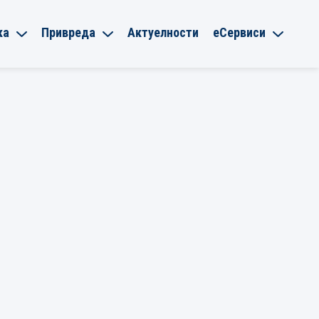
ка
Привреда
Актуелности
еСервиси