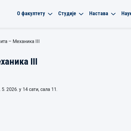
О факултету
Студије
Настава
Нау
ита – Механика III
аника III
. 2026. у 14 сати, сала 11.