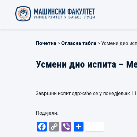
Почетна
>
Огласна табла
> Усмени дио исп
Усмени дио испита – Мех
Завршни испит одржаће се у понедјељак 11. 5
Подијели:
Facebook
Copy
Viber
Share
Link