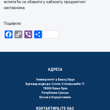
испита ће се обавити у кабинету предметног
наставника.
Подијели:
Facebook
Copy
Viber
Share
Link
АДРЕСА
Универзитет у Бањој Луци
Булевар војводе Степе Степановића 71
78000 Бања Лука
Република Српска
Босна и Херцеговина
КОНТАКТИРАЈТЕ НАС