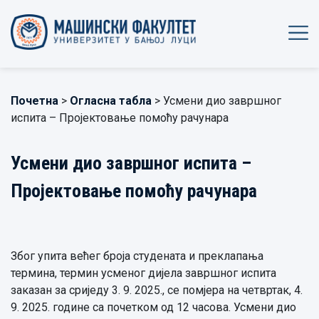
Почетна
>
Огласна табла
> Усмени дио завршног
испита – Пројектовање помоћу рачунара
Усмени дио завршног испита –
Пројектовање помоћу рачунара
Због упита већег броја студената и преклапања
термина, термин усменог дијела завршног испита
заказан за сриједу 3. 9. 2025., се помјера на четвртак, 4.
9. 2025. године са почетком од 12 часова. Усмени дио