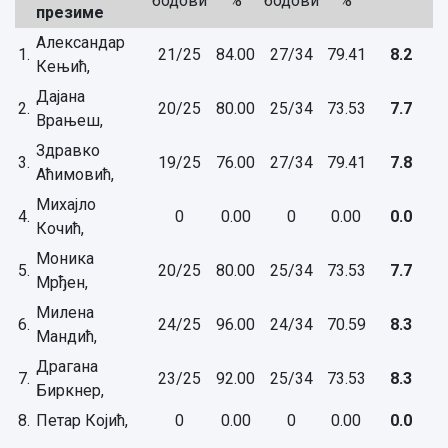
бодови
%
бодови
%
презиме
Александар
1.
21/25
84.00
27/34
79.41
8.2
Кењић,
Дајана
2.
20/25
80.00
25/34
73.53
7.7
Врањеш,
Здравко
3.
19/25
76.00
27/34
79.41
7.8
Аћимовић,
Михајло
4.
0
0.00
0
0.00
0.0
Кочић,
Моника
5.
20/25
80.00
25/34
73.53
7.7
Мрђен,
Милена
6.
24/25
96.00
24/34
70.59
8.3
Мандић,
Драгана
7.
23/25
92.00
25/34
73.53
8.3
Биркнер,
8.
Петар Којић,
0
0.00
0
0.00
0.0