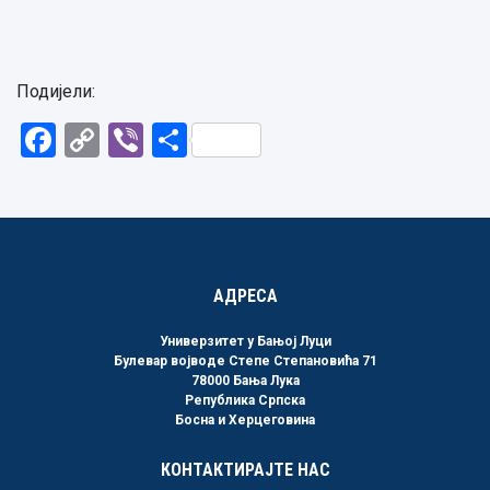
Подијели:
Facebook
Copy
Viber
Share
Link
АДРЕСА
Универзитет у Бањој Луци
Булевар војводе Степе Степановића 71
78000 Бања Лука
Република Српска
Босна и Херцеговина
КОНТАКТИРАЈТЕ НАС