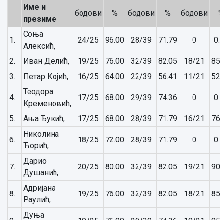
Име и
бодови
%
бодови
%
бодови
презиме
Соња
1.
24/25
96.00
28/39
71.79
0
0
Алексић,
2.
Иван Делић,
19/25
76.00
32/39
82.05
18/21
85
3.
Петар Којић,
16/25
64.00
22/39
56.41
11/21
52
Теодора
4.
17/25
68.00
29/39
74.36
0
0
Кременовић,
5.
Ања Ђукић,
17/25
68.00
28/39
71.79
16/21
76
Николина
6.
18/25
72.00
28/39
71.79
0
0
Ћорић,
Дарио
7.
20/25
80.00
32/39
82.05
19/21
90
Душанић,
Адријана
8.
19/25
76.00
32/39
82.05
18/21
85
Раулић,
Дуња