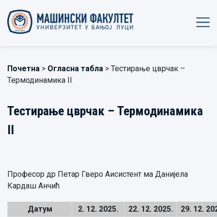
Почетна
>
Огласна табла
> Тестирање цврчак –
Термодинамика II
Тестирање цврчак – Термодинамика
II
Професор др Петар Гверо Аисистент ма Данијела
Кардаш Анчић
Датум
2.
12.
2025.
22.
12.
2025.
29.
12.
20