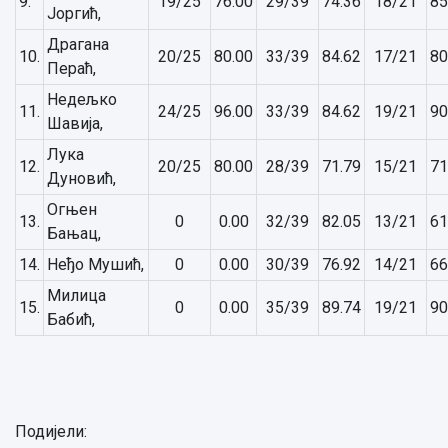
9.
19/25
76.00
29/39
74.36
18/21
85
Јоргић,
Драгана
10.
20/25
80.00
33/39
84.62
17/21
80
Пераћ,
Недељко
11.
24/25
96.00
33/39
84.62
19/21
90
Шавија,
Лука
12.
20/25
80.00
28/39
71.79
15/21
71
Дуновић,
Огњен
13.
0
0.00
32/39
82.05
13/21
61
Бањац,
14.
Неђо Мушић,
0
0.00
30/39
76.92
14/21
66
Милица
15.
0
0.00
35/39
89.74
19/21
90
Бабић,
Подијели: