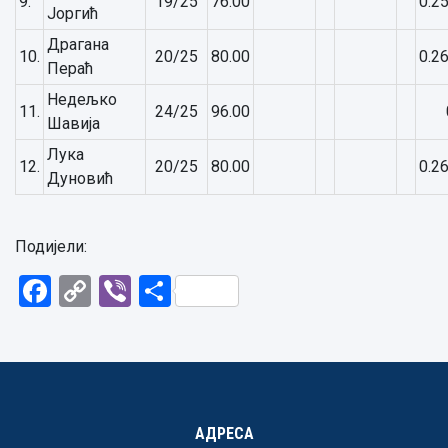
9.
19/25
76.00
0.2
Јоргић
Драгана
10.
20/25
80.00
0.2
Пераћ
Недељко
11.
24/25
96.00
Шавија
Лука
12.
20/25
80.00
0.2
Дуновић
Подијели:
Facebook
Copy
Viber
Share
Link
АДРЕСА