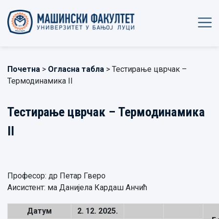
Почетна
>
Огласна табла
> Тестирање цврчак –
Термодинамика II
Тестирање цврчак – Термодинамика
II
Професор: др Петар Гверо
Аисистент: ма Данијела Кардаш Анчић
Датум
2.
12.
2025.