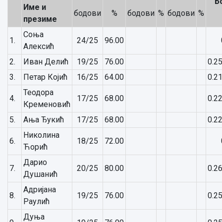
Б
Име и
бодови
%
бодови
%
бодови
%
презиме
Соња
1.
24/25
96.00
Алексић
2.
Иван Делић
19/25
76.00
0.2
3.
Петар Којић
16/25
64.00
0.2
Теодора
4.
17/25
68.00
0.2
Кременовић
5.
Ања Ђукић
17/25
68.00
0.2
Николина
6.
18/25
72.00
Ћорић
Дарио
7.
20/25
80.00
0.2
Душанић
Адријана
8.
19/25
76.00
0.2
Раулић
Дуња