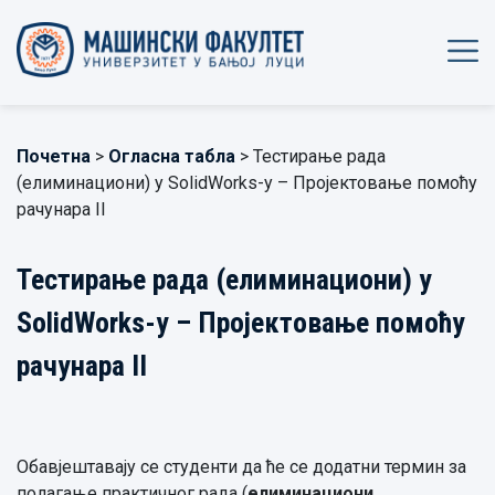
Почетна
>
Огласна табла
> Тестирање рада
(елиминациони) у SolidWorks-у – Пројектовање помоћу
рачунара II
Тестирање рада (елиминациони) у
SolidWorks-у – Пројектовање помоћу
рачунара II
Обавјештавају се студенти да ће се додатни термин за
полагање практичног рада (
елиминациони
,