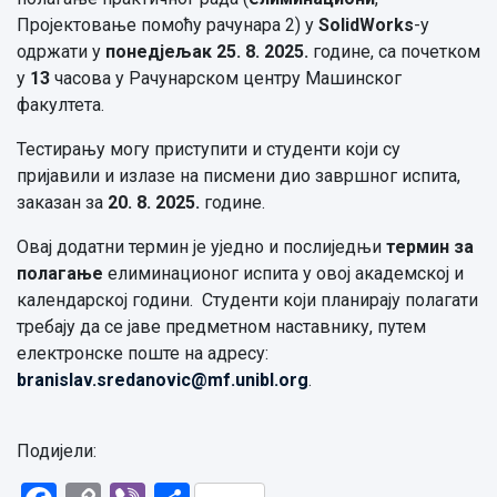
Пројектовање помоћу рачунара 2) у
SolidWorks
-у
одржати у
понедјељак
25. 8. 2025.
године, са почетком
у
13
часова у Рачунарском центру Машинског
факултета.
Тестирању могу приступити и студенти који су
пријавили и излазе на писмени дио завршног испита,
заказан за
20. 8. 2025.
године.
Овај додатни термин је уједно и послиједњи
термин за
полагање
елиминационог испита у овој академској и
календарској години. Студенти који планирају полагати
требају да се јаве предметном наставнику, путем
електронске поште на адресу:
branislav.sredanovic@mf.unibl.org
.
Подијели: