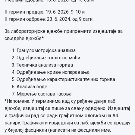
II термин предаје: 19. 6. 2026. 9-10 и
II термин одбране: 23. 6. 2024. од 9 сати.
За лабораторијске вјежбе припремити извјештаје за
сљедеће вјежбе*:
Гранулометријска анализа
Одређивање топлотне моћи
Техничка анализа горива
Одређивање криве испаравања
Одређивање карактеристика течних горива
Анализа воде
Мјерење састава гасова
*Напомена: У терминима кад су рађене двије лаб.
вјежбе, извјештај се пише за сваку одвојено. Извјештај
и графички рад се ради графитном оловком на А4
папиру. Графички и извјештаји са лаб. вјежби се предају
у бијелој фасцикли (написати на фасцикли име,