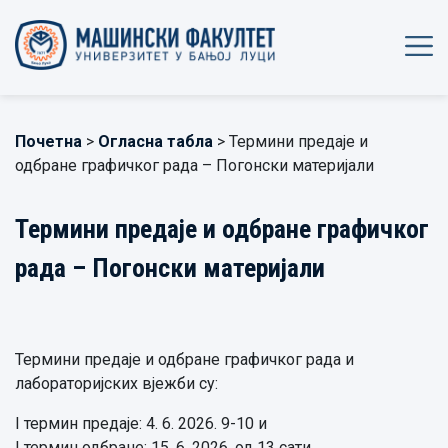
Почетна
>
Огласна табла
> Термини предаје и
одбране графичког рада – Погонски материјали
Термини предаје и одбране графичког
рада – Погонски материјали
Термини предаје и одбране графичког рада и
лабораторијских вјежби су:
I термин предаје: 4. 6. 2026. 9-10 и
I термин одбране: 15. 6. 2026. од 13 сати.