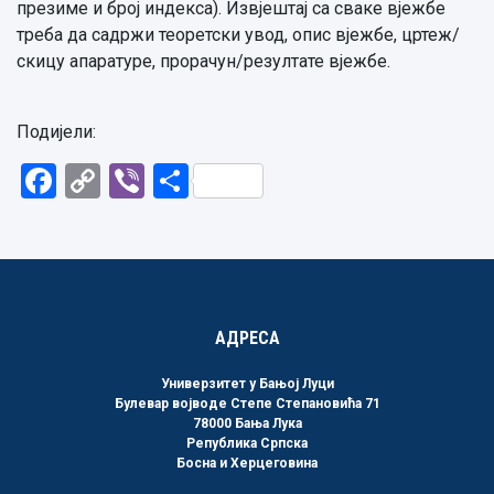
презиме и број индекса). Извјештај са сваке вјежбе
треба да садржи теоретски увод, опис вјежбе, цртеж/
скицу апаратуре, прорачун/резултате вјежбе.
Подијели:
Facebook
Copy
Viber
Share
Link
АДРЕСА
Универзитет у Бањој Луци
Булевар војводе Степе Степановића 71
78000 Бања Лука
Република Српска
Босна и Херцеговина