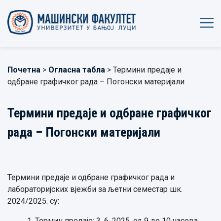
Почетна
>
Огласна табла
> Термини предаје и
одбране графичког рада – Погонски материјали
Термини предаје и одбране графичког
рада – Погонски материјали
Термини предаје и одбране графичког рада и
лабораторијских вјежби за љетни семестар шк.
2024/2025. су:
1. Термин предаје: 3. 6. 2025. од 9 до 10 часова