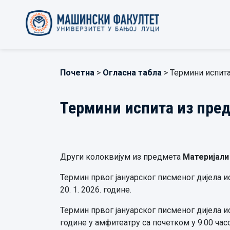
Почетна
>
Огласна табла
> Термини испита
Термини испита из предм
Други колоквијум из предмета
Материјали 
Термин првог јануарског писменог дијела 
20. 1. 2026. године.
Термин првог јануарског писменог дијела 
године у амфитеатру са почетком у 9.00 час