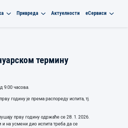
ка
Привреда
Актуелности
еСервиси
ануарском термину
д 9.00 часова.
прву годину је према распореду испита, тј.
лушају прву годину одржаће се 28. 1. 2026.
 и на усмени дио испита треба да се