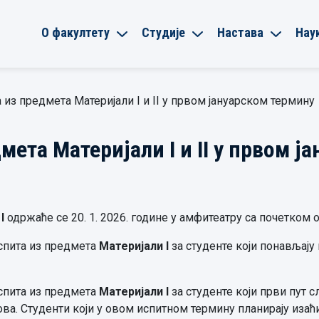
О факултету
Студије
Настава
Нау
 из предмета Материјали I и II у првом јануарском термину
ета Материјали I и II у првом ј
I
одржаће се 20. 1. 2026. године у амфитеатру са почетком о
испита из предмета
Материјали I
за студенте који понављају 
испита из предмета
Материјали I
за студенте који први пут с
ова. Студенти који у овом испитном термину планирају изаћи