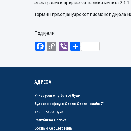
електронски пријаве за термин испита 20. 1.
Термин првог јануарског писменог дијела 
Подијели:
Facebook
Copy
Viber
Share
Link
АДРЕСА
Универзитет у Бањој Луци
Булевар војводе Степе Степановића 71
78000 Бања Лука
Република Српска
Босна и Херцеговина