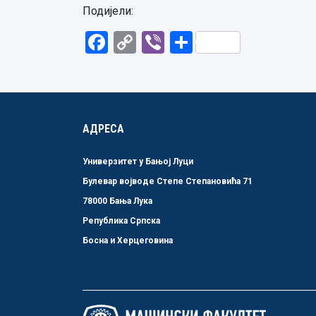
Подијели:
Facebook
Copy
Viber
Share
Link
АДРЕСА
Универзитет у Бањој Луци
Булевар војводе Степе Степановића 71
78000 Бања Лука
Република Српска
Босна и Херцеговина