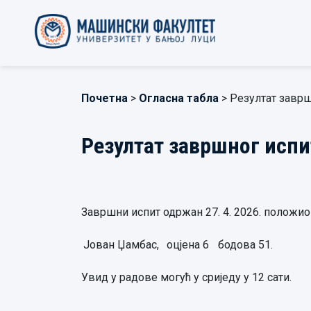
Почетна
>
Огласна табла
> Резултат заврш
Резултат завршног испи
Завршни испит одржан 27. 4. 2026. положио 
Јован Џамбас,
оцјена 6
бодова 51.
Увид у радове могућ у сриједу у 12 сати.