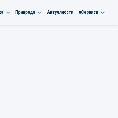
ка
Привреда
Актуелности
еСервиси