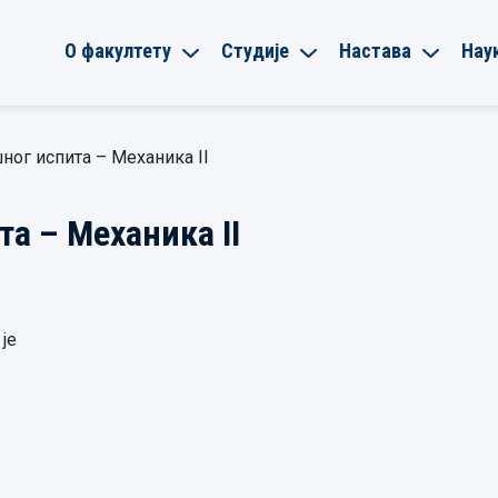
О факултету
Студије
Настава
Нау
ног испита – Механика II
та – Механика II
је