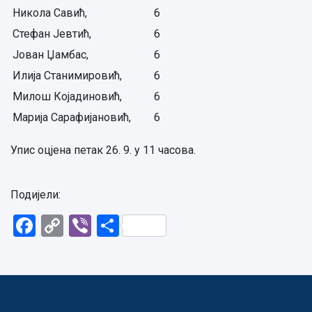
Никола Савић,
6
Стефан Јевтић,
6
Јован Џамбас,
6
Илија Станимировић,
6
Милош Којадиновић,
6
Марија Сарафијановић,
6
Упис оцјена петак 26. 9. у 11 часова.
Подијели:
Facebook
Copy
Viber
Share
Link