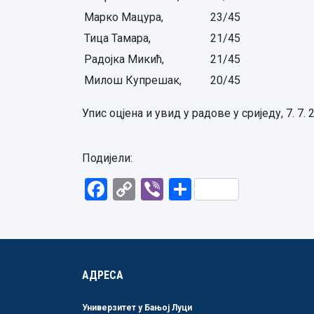
Марко Мацура,
23/45
Тица Тамара,
21/45
Радојка Микић,
21/45
Милош Купрешак,
20/45
Упис оцјена и увид у радове у сриједу, 7. 7. 
Подијели:
Facebook
Copy
Viber
Share
Link
АДРЕСА
Универзитет у Бањој Луци