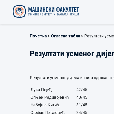
Почетна
>
Огласна табла
> Резултати усме
Резултати усменог дијел
Резултати усменог дијела испита одржаног 6.
Лука Пејић,
42/45
Огњен Радивојевић,
40/45
Небојша Китић,
31/45
Стефан Павловић,
24/45