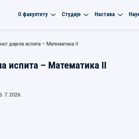
О факултету
Студије
Настава
Нау
ног дијела испита – Математика II
а испита – Математика II
 7. 2026.