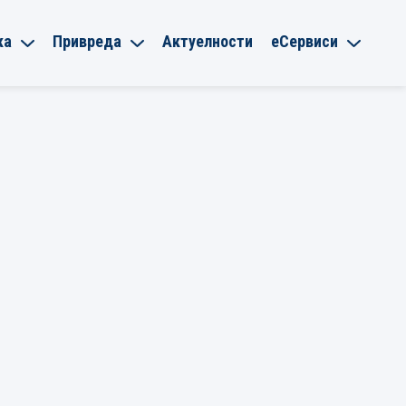
ка
Привреда
Актуелности
еСервиси