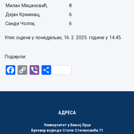
Милан Мацановић,
8
Дејан Крминац,
6
Санди Чолпа,
6
Упис оцјена у понедјељак, 16. 2. 2025. године у 14.45.
Подијели:
Facebook
Copy
Viber
Share
Link
АДРЕСА
Универзитет у Бањој Луци
Булевар војводе Степе Степановића 71