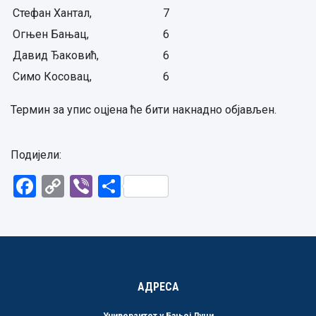
Стефан Хантал,
7
Огњен Бањац,
6
Давид Ђаковић,
6
Симо Косовац,
6
Термин за упис оцјена ће бити накнадно објављен.
Подијели:
Facebook
Copy
Viber
Share
Link
АДРЕСА