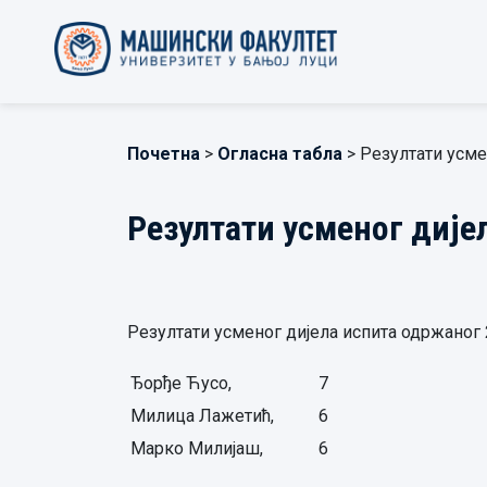
Почетна
>
Огласна табла
> Резултати усмен
Резултати усменог дијел
Резултати усменог дијела испита одржаног 2
Ђорђе Ћусо,
7
Милица Лажетић,
6
Марко Милијаш,
6