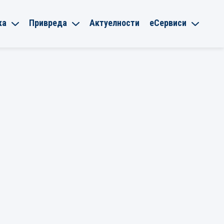
ка
Привреда
Актуелности
еСервиси