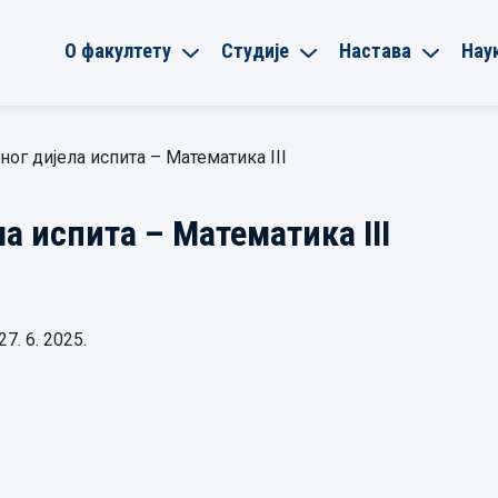
О факултету
Студије
Настава
Нау
ог дијела испита – Математика III
а испита – Математика III
7. 6. 2025.