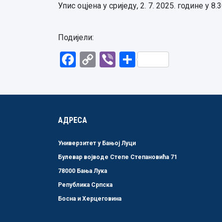
Упис оцјена у сриједу, 2. 7. 2025. године у 8.3
Подијели:
Facebook
Copy
Viber
Share
Link
АДРЕСА
Универзитет у Бањој Луци
Булевар војводе Степе Степановића 71
78000 Бања Лука
Република Српска
Босна и Херцеговина