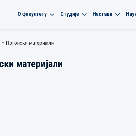
О факултету
Студије
Настава
Нау
а – Погонски материјали
нски материјали