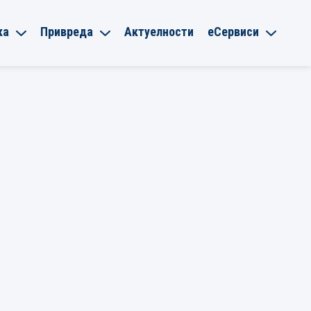
ка
Привреда
Актуелности
еСервиси