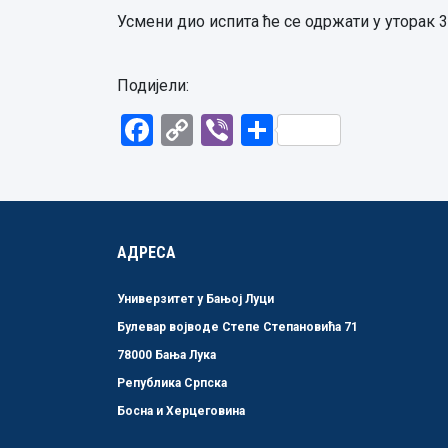
Усмени дио испита ће се одржати у уторак 30.
Подијели:
Facebook
Copy
Viber
Share
Link
АДРЕСА
Универзитет у Бањој Луци
Булевар војводе Степе Степановића 71
78000 Бања Лука
Република Српска
Босна и Херцеговина