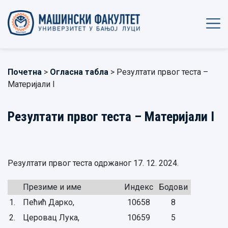
Почетна
>
Огласна табла
> Резултати првог теста –
Материјали I
Резултати првог теста – Материјали I
Резултати првог теста одржаног 17. 12. 2024.
Прeзимe и имe
Индeкс
Бодови
1.
Пећић Дарко,
10658
8
2.
Церовац Лука,
10659
5