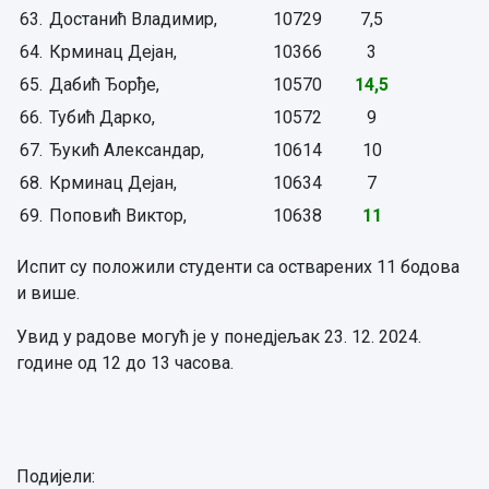
63.
Достанић Владимир,
10729
7,5
64.
Крминац Дејан,
10366
3
65.
Дабић Ђорђе,
10570
14,5
66.
Тубић Дарко,
10572
9
67.
Ђукић Александар,
10614
10
68.
Крминац Дејан,
10634
7
69.
Поповић Виктор,
10638
11
Испит су положили студенти са остварених 11 бодова
и више.
Увид у радове могућ је у понедјељак 23. 12. 2024.
године од 12 до 13 часова.
Подијели: