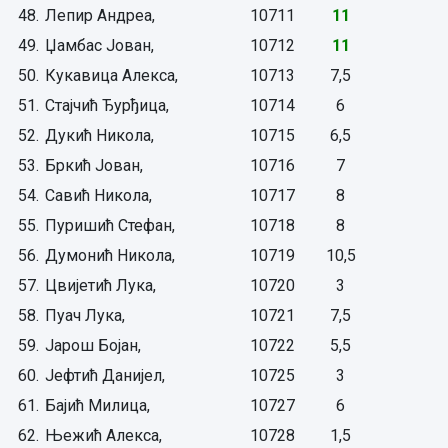
48.
Лепир Андреа,
10711
11
49.
Џамбас Јован,
10712
11
50.
Кукавица Алекса,
10713
7,5
51.
Стајчић Ђурђица,
10714
6
52.
Дукић Никола,
10715
6,5
53.
Бркић Јован,
10716
7
54.
Савић Никола,
10717
8
55.
Пуришић Стефан,
10718
8
56.
Думонић Никола,
10719
10,5
57.
Цвијетић Лука,
10720
3
58.
Пуач Лука,
10721
7,5
59.
Јарош Бојан,
10722
5,5
60.
Јефтић Данијел,
10725
3
61.
Бајић Милица,
10727
6
62.
Њежић Алекса,
10728
1,5