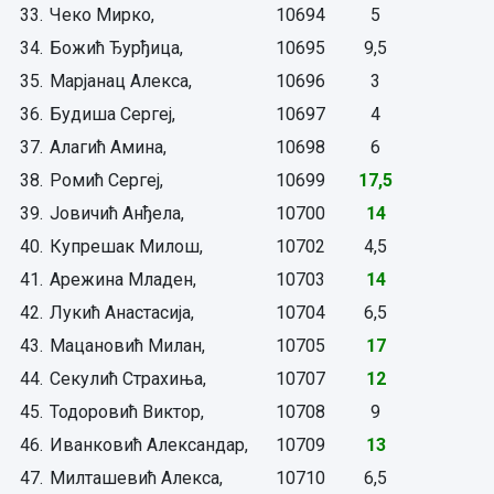
33.
Чеко Мирко,
10694
5
34.
Божић Ђурђица,
10695
9,5
35.
Марјанац Алекса,
10696
3
36.
Будиша Сергеј,
10697
4
37.
Алагић Амина,
10698
6
38.
Ромић Сергеј,
10699
17,5
39.
Јовичић Анђела,
10700
14
40.
Купрешак Милош,
10702
4,5
41.
Арежина Младен,
10703
14
42.
Лукић Анастасија,
10704
6,5
43.
Мацановић Милан,
10705
17
44.
Секулић Страхиња,
10707
12
45.
Тодоровић Виктор,
10708
9
46.
Иванковић Александар,
10709
13
47.
Милташевић Алекса,
10710
6,5