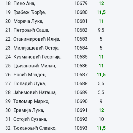
18.
Пено Ана,
10679
12
19.
Грабеж Ђорђе,
10680
11,5
20.
Морача Лука,
10681
11
21.
Петровић Саша,
10682
9,5
22.
Станимировић Илија,
10683
5
23.
Милијашевић Остоја,
10684
5
24.
Кузмановић Георгије,
10685
11
25.
Цвијановић Милан,
10686
11
26.
Росић Младен,
10687
11,5
27.
Попадић Лука,
10688
5,5
28.
Јаћимовић Наташа,
10689
5,5
29.
Толoмир Марко,
10690
9
30.
Еремија Лука,
10691
12
31.
Остојић Сузана,
10692
10
32.
Ђокановић Славко,
10693
11,5