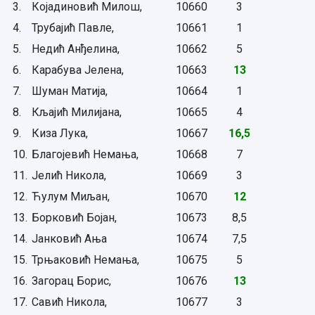
3.
Којадиновић Милош,
10660
3
4.
Трубајић Павле,
10661
1
5.
Недић Анђелина,
10662
5
6.
Карабува Јелена,
10663
13
7.
Шуман Матија,
10664
1
8.
Кљајић Милијана,
10665
4
9.
Киза Лука,
10667
16,5
10.
Благојевић Немања,
10668
7
11.
Јелић Никола,
10669
3
12.
Ћулум Миљан,
10670
12
13.
Борковић Бојан,
10673
8,5
14.
Јанковић Ања
10674
7,5
15.
Трњаковић Немања,
10675
5
16.
Загорац Борис,
10676
13
17.
Савић Никола,
10677
3