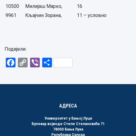
10500
Милијаш Марко,
16
9961
Кљајчин Зорана,
11 – условно
Подијели:
Facebook
Copy
Viber
Share
Link
АДРЕСА
Универзитет у Бањој Луци
Булевар војводе Степе Степановића 71
78000 Бања Лука
Република Српска