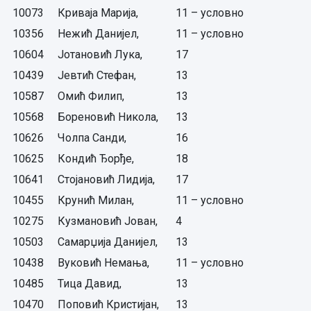
10073
Криваја Марија,
11 – условно
10356
Нежић Данијел,
11 – условно
10604
Јотановић Лука,
17
10439
Јевтић Стефан,
13
10587
Омић Филип,
13
10568
Бореновић Никола,
13
10626
Чолпа Санди,
16
10625
Кондић Ђорђе,
18
10641
Стојановић Лидија,
17
10455
Крунић Милан,
11 – условно
10275
Кузмановић Јован,
4
10503
Самарџија Данијел,
13
10438
Вуковић Немања,
11 – условно
10485
Тица Давид,
13
10470
Поповић Кристијан,
13