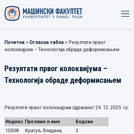
Почетна
>
Огласна табла
> Резултати првог
колоквијума – Технологија обраде деформисањем
Резултати првог колоквијума –
Технологија обраде деформисањем
Резултати првог колоквијума одржаног 24. 12. 2025. су:
Индекс
Презиме и име
Бодови
10308
Крагуљ Владана,
3