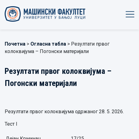
Почетна
>
Огласна табла
> Резултати првог
колоквијума – Погонски материјали
Резултати првог колоквијума –
Погонски материјали
Резултати првог колоквијума одржаног 28. 5. 2026.
Тест I
Дејан Крминац,
17/25