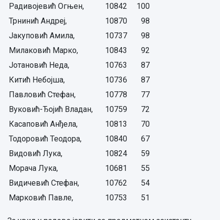
Радивојевић Огњен,
10842
100
Трнинић Андреј,
10870
98
Јакуповић Амила,
10737
98
Милаковић Марко,
10843
92
Јотановић Неда,
10763
87
Китић Небојша,
10736
87
Павловић Стефан,
10778
77
Вуковић-Ђојић Владан,
10759
72
Касаповић Анђела,
10813
70
Тодоровић Теодора,
10840
67
Видовић Лука,
10824
59
Морача Лука,
10681
55
Видичевић Стефан,
10762
54
Марковић Павле,
10753
51