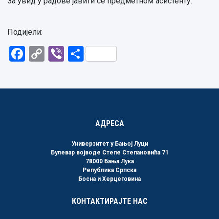
За увид у радове јавити се предметном асистенту.
Подијели:
Facebook
Copy
Viber
Share
Link
АДРЕСА
Универзитет у Бањој Луци
Булевар војводе Степе Степановића 71
78000 Бања Лука
Република Српска
Босна и Херцеговина
КОНТАКТИРАЈТЕ НАС