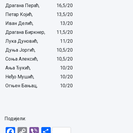
Драгана Пераћ,
16,5/20
Петар Којић,
13,5/20
Иван Делић,
13/20
Драгана Биркнер,
11,5/20
Лука Дуновић,
11/20
Дуња Јоргић,
10,5/20
Соња Алексић,
10,5/20
Ања Ђукић,
10/20
Неђо Мушић,
10/20
Огњен Бањац,
10/20
Подијели:
Facebook
Copy
Viber
Share