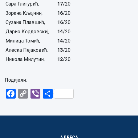
Сара Глигурић,
17
/20
Зорана Кљајчин,
16
/20
Сузана Плавшић,
16
/20
Дарио Кордовскиј,
14
/20
Милица Томић,
14
/20
Алеска Пејаковић,
13
/20
Никола Милутин,
12
/20
Подијели:
Facebook
Copy
Viber
Share
Link
АДРЕСА