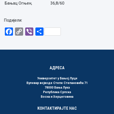
Бањац Огњен,
36,8/60
Подијели:
Facebook
Copy
Viber
Share
Link
АДРЕСА
Универзитет у Бањој Луци
Булевар војводе Степе Степановића 71
78000 Бања Лука
Република Српска
Босна и Херцеговина
КОНТАКТИРАЈТЕ НАС