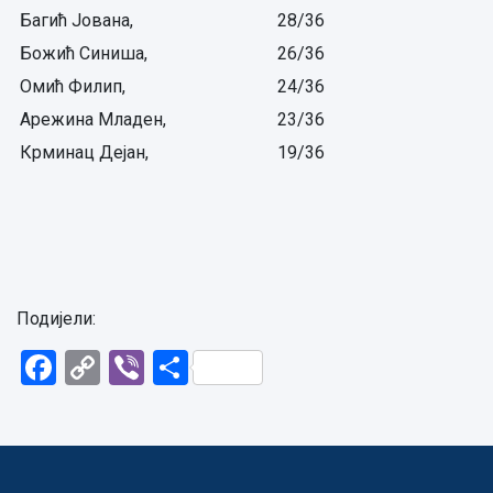
Багић Јована,
28/36
Божић Синиша,
26/36
Омић Филип,
24/36
Арежина Младен,
23/36
Крминац Дејан,
19/36
Подијели:
Facebook
Copy
Viber
Share
Link