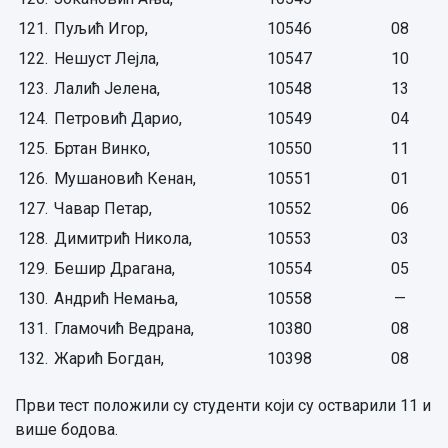
121.
Пуљић Игор,
10546
08
122.
Нешуст Лејла,
10547
10
123.
Лалић Јелена,
10548
13
124.
Петровић Дарио,
10549
04
125.
Бртан Винко,
10550
11
126.
Мушановић Кенан,
10551
01
127.
Чавар Петар,
10552
06
128.
Димитрић Никола,
10553
03
129.
Бешир Драгана,
10554
05
130.
Андрић Немања,
10558
—
131.
Гламочић Ведрана,
10380
08
132.
Жарић Богдан,
10398
08
Први тест положили су студенти који су остварили 11 и
више бодова.