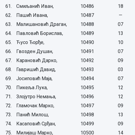
61.
Смиљанић Иван,
10486
18
62.
Пашић Ивана,
10487
—
63.
Малишановић Драган,
10488
07
64.
Павловић Борислав,
10489
13
65.
Ћусо Ђорђе,
10490
10
66.
Гвозден Душан,
10491
07
67.
Карановић Дарко,
10492
09
68.
Гавришић Давид,
10493
03
69.
Јосиповић Маја,
10494
07
70.
Пикеља Лука,
10495
12
71.
Злојутро Немања,
10496
12
72.
Гламочак Марко,
10497
09
73.
Панић Милош,
10498
13
74.
Касаповић Срђан,
10499
09
75.
Милијаш Марко,
10500
14