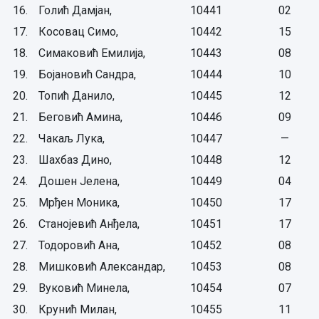
16.
Голић Дамјан,
10441
02
17.
Косовац Симо,
10442
15
18.
Симаковић Емилија,
10443
08
19.
Бојановић Сандра,
10444
10
20.
Топић Данило,
10445
12
21.
Беговић Амина,
10446
09
22.
Чакаљ Лука,
10447
—
23.
Шахбаз Дино,
10448
12
24.
Дошен Јелена,
10449
04
25.
Мрђен Моника,
10450
17
26.
Станојевић Анђела,
10451
17
27.
Тодоровић Ана,
10452
08
28.
Мишковић Александар,
10453
08
29.
Вуковић Минела,
10454
07
30.
Крунић Милан,
10455
11