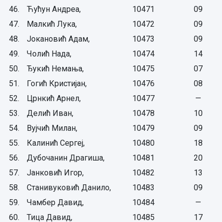
46.
Ћућун Андреа,
10471
09
47.
Малкић Лука,
10472
09
48.
Јокановић Адам,
10473
09
49.
Чолић Нада,
10474
14
50.
Ђукић Немања,
10475
07
51.
Гогић Кристијан,
10476
08
52.
Црнкић Арнел,
10477
—
53.
Делић Иван,
10478
10
54.
Вујчић Милан,
10479
09
55.
Калинић Сергеј,
10480
18
56.
Дубочанин Драгиша,
10481
20
57.
Јанковић Игор,
10482
13
58.
Станивуковић Данило,
10483
09
59.
Чамбер Давид,
10484
—
60.
Тица Давид,
10485
17