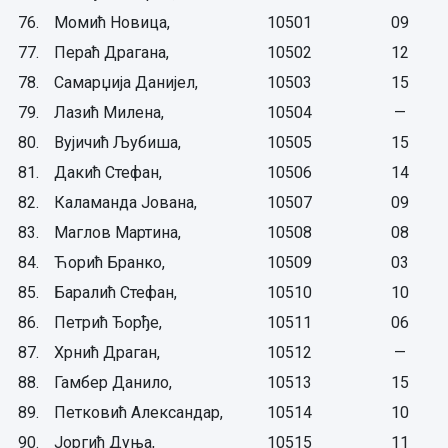
76.
Момић Новица,
10501
09
77.
Пераћ Драгана,
10502
12
78.
Самарџија Данијел,
10503
15
79.
Лазић Милена,
10504
—
80.
Вујичић Љубиша,
10505
15
81.
Дакић Стефан,
10506
14
82.
Каламанда Јована,
10507
09
83.
Маглов Мартина,
10508
08
84.
Ћорић Бранко,
10509
03
85.
Баралић Стефан,
10510
10
86.
Петрић Ђорђе,
10511
06
87.
Хрнић Драган,
10512
—
88.
Гамбер Данило,
10513
15
89.
Петковић Александар,
10514
10
90.
Јоргић Дуња,
10515
11