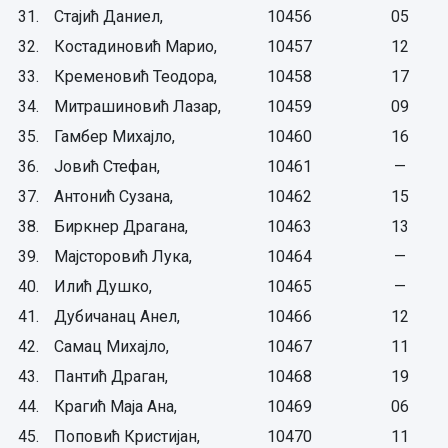
31.
Стајић Даниел,
10456
05
32.
Костадиновић Марио,
10457
12
33.
Кременовић Теодора,
10458
17
34.
Митрашиновић Лазар,
10459
09
35.
Гамбер Михајло,
10460
16
36.
Јовић Стефан,
10461
—
37.
Антонић Сузана,
10462
15
38.
Биркнер Драгана,
10463
13
39.
Мајсторовић Лука,
10464
—
40.
Илић Душко,
10465
—
41.
Дубичанац Анел,
10466
12
42.
Самац Михајло,
10467
11
43.
Пантић Драган,
10468
19
44.
Крагић Маја Ана,
10469
06
45.
Поповић Кристијан,
10470
11