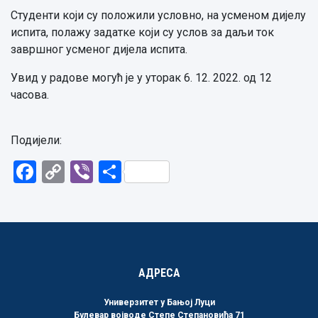
Студенти који су положили условно, на усменом дијелу
испита, полажу задатке који су услов за даљи ток
завршног усменог дијела испита.
Увид у радове могућ је у уторак 6. 12. 2022. од 12
часова.
Подијели:
Facebook
Copy
Viber
Share
Link
АДРЕСА
Универзитет у Бањој Луци
Булевар војводе Степе Степановића 71