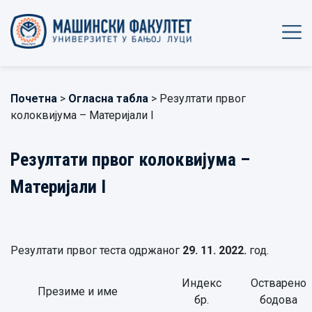
Почетна
>
Огласна табла
> Резултати првог
колоквијума – Материјали I
Резултати првог колоквијума –
Материјали I
Резултати првог теста одржаног
29. 11. 2022.
год.
Индекс
Остварено
Презиме и име
бр.
бодова