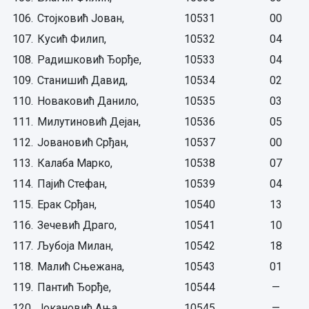
106.
Стојковић Јован,
10531
00
107.
Кусић Филип,
10532
04
108.
Радишковић Ђорђе,
10533
04
109.
Станишић Давид,
10534
02
110.
Новаковић Данило,
10535
03
111.
Милутиновић Дејан,
10536
05
112.
Јовановић Срђан,
10537
00
113.
Калаба Марко,
10538
07
114.
Пајић Стефан,
10539
04
115.
Ерак Срђан,
10540
13
116.
Зечевић Драго,
10541
10
117.
Љубоја Милан,
10542
18
118.
Малић Сњежана,
10543
01
119.
Пантић Ђорђе,
10544
—
120.
Јокановић Ања,
10545
—