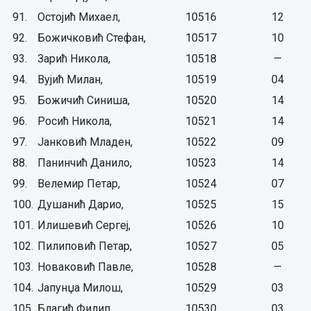
91.
Остојић Михаел,
10516
12
92.
Божичковић Стефан,
10517
10
93.
Зарић Никола,
10518
—
94.
Вујић Милан,
10519
04
95.
Божичић Синиша,
10520
14
96.
Росић Никола,
10521
14
97.
Јанковић Младен,
10522
09
88.
Панинчић Данило,
10523
14
99.
Велемир Петар,
10524
07
100.
Душанић Дарио,
10525
15
101.
Илишевић Сергеј,
10526
10
102.
Пилиповић Петар,
10527
05
103.
Новаковић Павле,
10528
—
104.
Јапунџа Милош,
10529
03
105.
Благић Филип,
10530
03