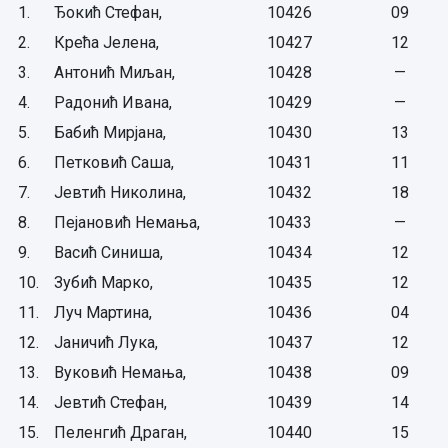
1.
Ђокић Стефан,
10426
09
2.
Крећа Јелена,
10427
12
3.
Антонић Миљан,
10428
—
4.
Радонић Ивана,
10429
—
5.
Бабић Мирјана,
10430
13
6.
Петковић Саша,
10431
11
7.
Јевтић Николина,
10432
18
8.
Пејановић Немања,
10433
—
9.
Васић Синиша,
10434
12
10.
Зубић Марко,
10435
12
11.
Луч Мартина,
10436
04
12.
Јаничић Лука,
10437
12
13.
Вуковић Немања,
10438
09
14.
Јевтић Стефан,
10439
14
15.
Пеленгић Драган,
10440
15