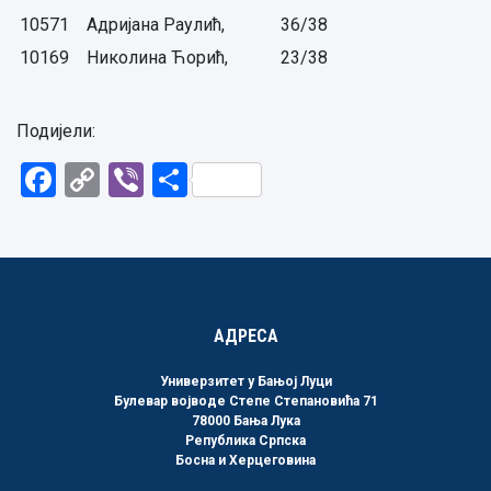
10571
Адријана Раулић,
36/38
10169
Николина Ћорић,
23/38
Подијели:
Facebook
Copy
Viber
Share
Link
АДРЕСА
Универзитет у Бањој Луци
Булевар војводе Степе Степановића 71
78000 Бања Лука
Република Српска
Босна и Херцеговина