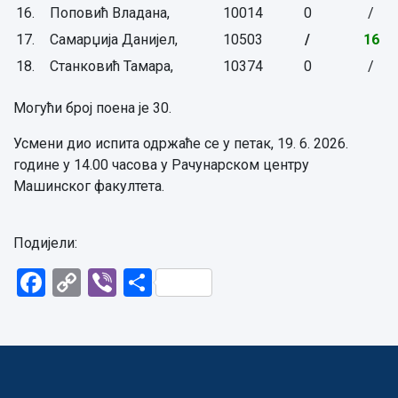
16.
Поповић Владана,
10014
0
/
17.
Самарџија Данијел,
10503
/
16
18.
Станковић Тамара,
10374
0
/
Могући број поена је 30.
Усмени дио испита одржаће се у петак, 19. 6. 2026.
године у 14.00 часова у Рачунарском центру
Машинског факултета.
Подијели:
Facebook
Copy
Viber
Share
Link