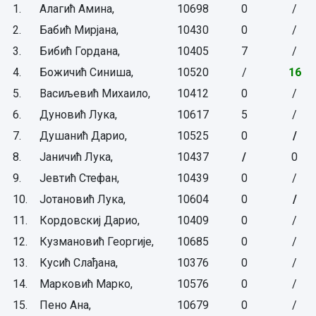
1.
Алагић Амина,
10698
0
/
2.
Бабић Мирјана,
10430
0
/
3.
Бибић Гордана,
10405
7
/
4.
Божичић Синиша,
10520
/
16
5.
Васиљевић Михаило,
10412
0
/
6.
Дуновић Лука,
10617
5
/
7.
Душанић Дарио,
10525
0
/
8.
Јаничић Лука,
10437
/
0
9.
Јевтић Стефан,
10439
0
/
10.
Јотановић Лука,
10604
0
/
11.
Кордовскиј Дарио,
10409
0
/
12.
Кузмановић Георгије,
10685
0
/
13.
Кусић Слађана,
10376
0
/
14.
Марковић Марко,
10576
0
/
15.
Пено Ана,
10679
0
/