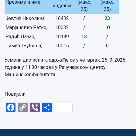
Презиме и име
(макс.
(макс.
индекса
25)
25)
Јевтић Николина,
10432
/
23
Марјановић Ратко,
10032
/
10
Радић Лазар,
10149
13
/
Симић Љубиша,
10015
/
0
Усмени дио испита одржаће се у четвртак, 25. 9. 2025.
године у 11.30 часова у Рачунарском центру
Машинског факултета.
Подијели:
Facebook
Copy
Viber
Share
Link