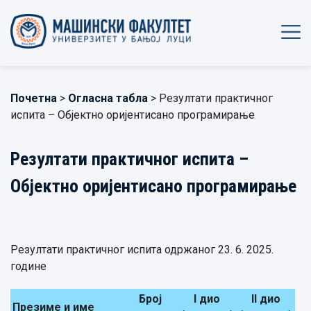
Почетна
>
Огласна табла
> Резултати практичног
испита – Објектно оријентисано програмирање
Резултати практичног испита –
Објектно оријентисано програмирање
Резултати практичног испита одржаног 23. 6. 2025.
године
Број
I
дио
II
дио
Презиме и име