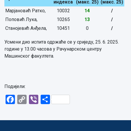
индекса
(макс. 25)
(макс. 25)
Марјановић Ратко,
10032
14
/
Поповић Лука,
10265
13
/
Станојевић Анђела,
10451
0
/
Усмени дио испита одржаће се у сриједу, 25. 6. 2025.
године у 13.00 часова у Рачунарском центру
Машинског факултета.
Подијели:
Facebook
Copy
Viber
Share
Link