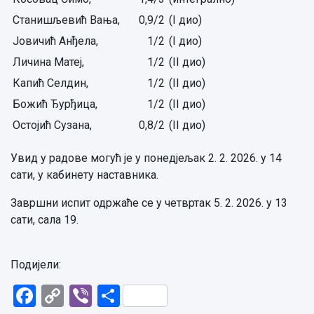
Станишљевић Вања,
0,9/2
(I дио)
Јовичић Анђела,
1/2
(I дио)
Личина Матеј,
1/2
(II дио)
Капић Селдин,
1/2
(II дио)
Божић Ђурђица,
1/2
(II дио)
Остојић Сузана,
0,8/2
(II дио)
Увид у радове могућ је у понедјељак 2. 2. 2026. у 14
сати, у кабинету наставника.
Завршни испит одржаће се у четвртак 5. 2. 2026. у 13
сати, сала 19.
Подијели:
Facebook
Copy
Viber
Share