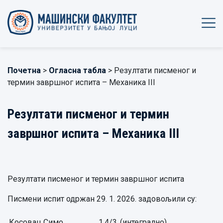
Почетна
>
Огласна табла
> Резултати писменог и
термин завршног испита – Механика III
Резултати писменог и термин
завршног испита – Механика III
Резултати писменог и термин завршног испита
Писмени испит одржан 29. 1. 2026. задовољили су:
Косовац Симо,
1,4/3
(интегрално)