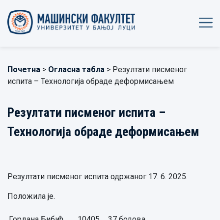
Почетна
>
Огласна табла
> Резултати писменог
испита – Технологија обраде деформисањем
Резултати писменог испита –
Технологија обраде деформисањем
Резултати писменог испита одржаног 17. 6. 2025.
Положила је.
Гордана Бибић,
10405
37 бодова