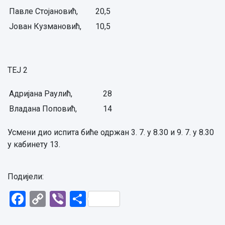
Павле Стојановић,
20,5
Јован Кузмановић,
10,5
ТЕЈ 2
Адријана Раулић,
28
Владана Поповић,
14
Усмени дио испита биће одржан 3. 7. у 8.30 и 9. 7. у 8.30
у кабинету 13.
Подијели:
Facebook
Copy
Viber
Share
Link