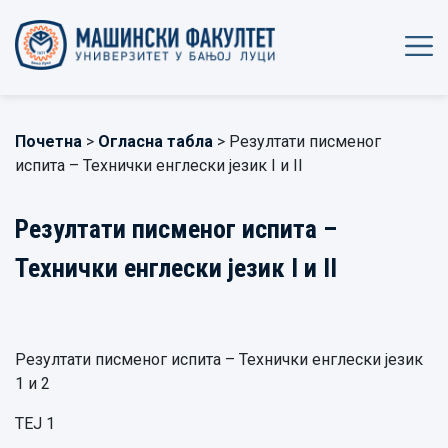
Почетна
>
Огласна табла
> Резултати писменог
испита – Технички енглески језик I и II
Резултати писменог испита –
Технички енглески језик I и II
Резултати писменог испита – Технички енглески језик
1 и 2
ТЕЈ 1