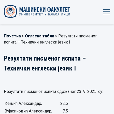
Почетна
>
Огласна табла
> Резултати писменог
испита – Технички енглески језик I
Резултати писменог испита –
Технички енглески језик I
Резултати писменог испита одржаног 23. 9. 2025. су:
Кењић Александар,
22,5
Вујасиновић Александар,
7,5