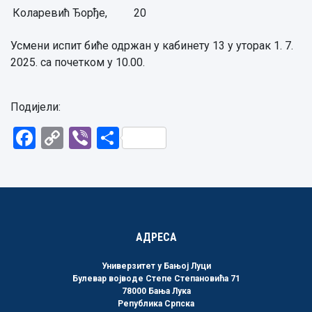
Коларевић Ђорђе,
20
Усмени испит биће одржан у кабинету 13 у уторак 1. 7.
2025. са почетком у 10.00.
Подијели:
Facebook
Copy
Viber
Share
Link
АДРЕСА
Универзитет у Бањој Луци
Булевар војводе Степе Степановића 71
78000 Бања Лука
Република Српска