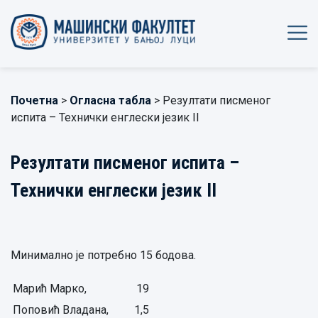
Почетна
>
Огласна табла
> Резултати писменог
испита – Технички енглески језик II
Резултати писменог испита –
Технички енглески језик II
Минимално је потребно 15 бодова.
Марић Марко,
19
Поповић Владана,
1,5