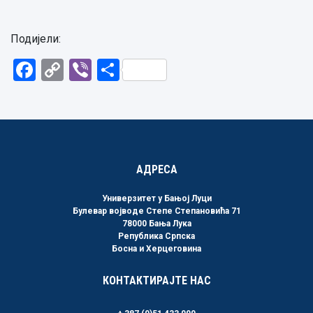
Подијели:
Facebook
Copy
Viber
Share
Link
АДРЕСА
Универзитет у Бањој Луци
Булевар војводе Степе Степановића 71
78000 Бања Лука
Република Српска
Босна и Херцеговина
КОНТАКТИРАЈТЕ НАС