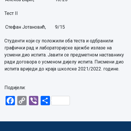
Тест II
Стефан Јотановић,
9/15
Студенти који су положили оба теста и одбранили
графички рад и лабораторијске вјежбе излазе на
усмени дио испита. Јавити се предметном наставнику
ради договора о усменом дијелу испита. Писмени дио
испита вриједи до краја школске 2021/2022. године.
Подијели:
Facebook
Copy
Viber
Share
Link