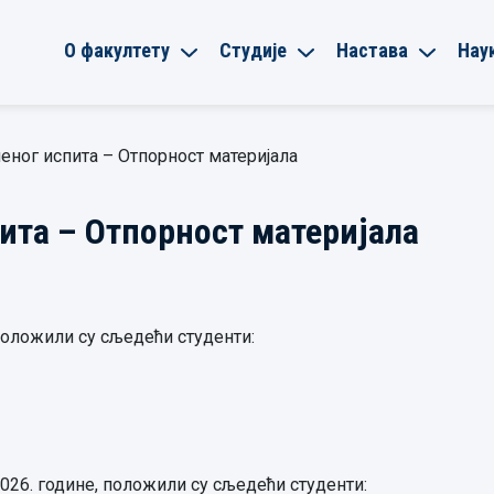
О факултету
Студије
Настава
Нау
еног испита – Отпорност материјала
ита – Отпорност материјала
 положили су сљедећи студенти:
2026. године, положили су сљедећи студенти: