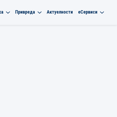
ка
Привреда
Актуелности
еСервиси