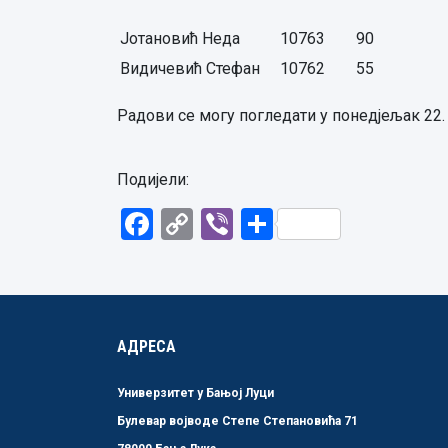
Јотановић Неда
10763
90
Видичевић Стефан
10762
55
Радови се могу погледати у понедјељак 22. 6
Подијели:
Facebook
Copy
Viber
Share
Link
АДРЕСА
Универзитет у Бањој Луци
Булевар војводе Степе Степановића 71