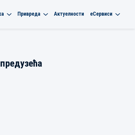
ка
Привреда
Актуелности
еСервиси
 предузећа