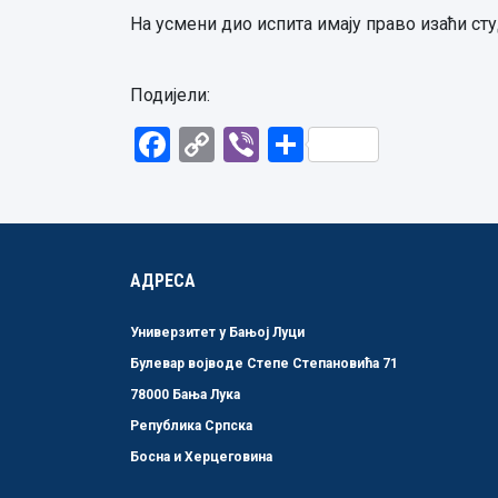
На усмени дио испита имају право изаћи сту
Подијели:
Facebook
Copy
Viber
Share
Link
АДРЕСА
Универзитет у Бањој Луци
Булевар војводе Степе Степановића 71
78000 Бања Лука
Република Српска
Босна и Херцеговина