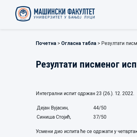
Почетна
>
Огласна табла
> Резултати писм
Резултати писменог исп
Интегрални испит одржан 23 (26.). 12. 2022.
Дејан Вујасин,
44/50
Синиша Стојић,
37/50
Усмени дио испита ће се одржати у четвртак, 