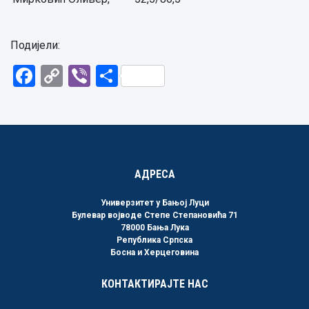
Подијели:
Facebook
Copy
Viber
Share
Link
АДРЕСА
Универзитет у Бањој Луци
Булевар војводе Степе Степановића 71
78000 Бања Лука
Република Српска
Босна и Херцеговина
КОНТАКТИРАЈТЕ НАС