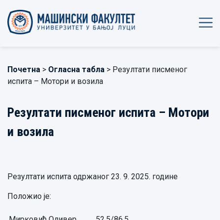
Почетна
>
Огласна табла
> Резултати писменог
испита – Мотори и возила
Резултати писменог испита – Мотори
и возила
Резултати испита одржаног 23. 9. 2025. године
Положиo je:
Мирковић Оливер,
52,5/86,5