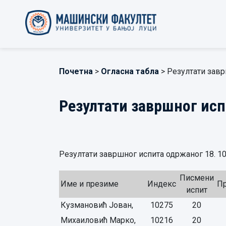
Почетна
>
Огласна табла
> Резултати завр
Резултати завршног испи
Резултати завршног испита одржаног 18. 10.
Писмени
Име и презиме
Индекс
Пр
испит
Кузмановић Јован,
10275
20
Михаиловић Марко,
10216
20