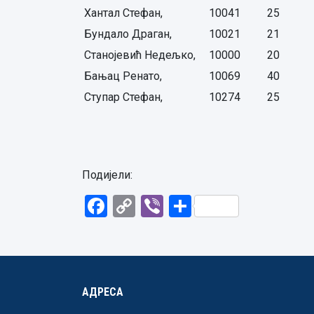
Хантал Стефан,
10041
25
Бундало Драган,
10021
21
Станојевић Недељко,
10000
20
Бањац Ренато,
10069
40
Ступар Стефан,
10274
25
Подијели:
Facebook
Copy
Viber
Share
Link
АДРЕСА