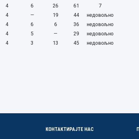
4
6
26
61
7
4
—
19
44
недовољно
4
6
6
36
недовољно
4
5
—
29
недовољно
4
3
13
45
недовољно
КОНТАКТИРАЈТЕ НАС