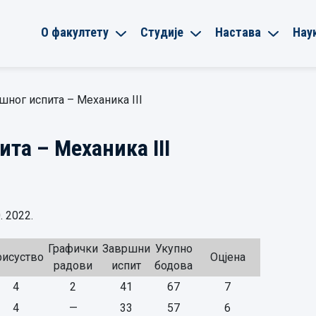
О факултету
Студије
Настава
Нау
шног испита – Механика III
та – Механика III
 2022.
Графички
Завршни
Укупно
исуство
Оцјена
радови
испит
бодова
4
2
41
67
7
4
—
33
57
6