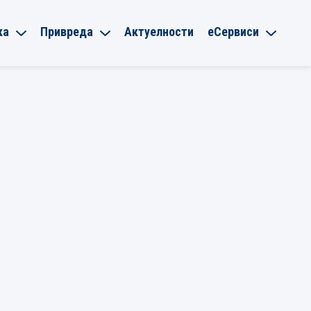
ка
Привреда
Актуелности
еСервиси