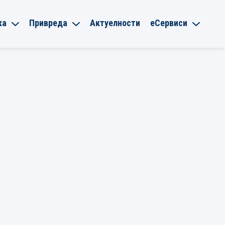
ка
Привреда
Актуелности
еСервиси