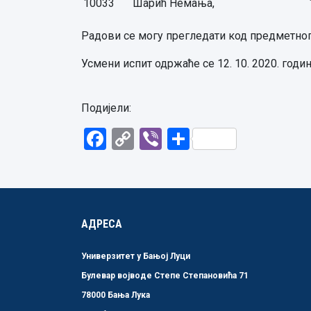
10033
Шарић Немања,
Радови се могу прегледати код предметног ас
Усмени испит одржаће се 12. 10. 2020. годин
Подијели:
Facebook
Copy
Viber
Share
Link
АДРЕСА
Универзитет у Бањој Луци
Булевар војводе Степе Степановића 71
78000 Бања Лука