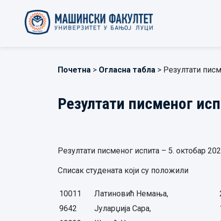
Почетна
>
Огласна табла
> Резултати писм
Резултати писменог исп
Резултати писменог испита – 5. октобар 202
Списак студената који су положили
10011
Латиновић Немања,
9642
Јуларџија Сара,