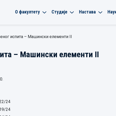
О факултету
Студије
Настава
Нау
еног испита – Машински елементи II
ита – Машински елементи II
0.
22/24
19/24