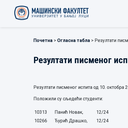
Почетна
>
Огласна табла
> Резултати писм
Резултати писменог исп
Резултати писменог испита од 10. октобра 2
Положили су сљедећи студенти:
10313
Панић Новак,
12/24
10266
Ђурић Драшко,
12/24