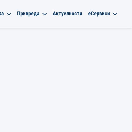
ка
Привреда
Актуелности
еСервиси