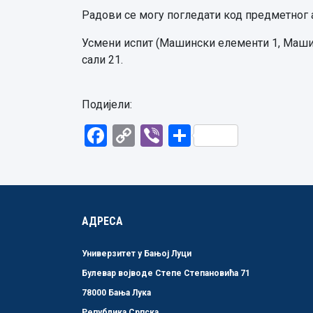
Радови се могу погледати код предметног аси
Усмени испит (Машински елементи 1, Маши
сали 21.
Подијели:
Facebook
Copy
Viber
Share
Link
АДРЕСА
Универзитет у Бањој Луци
Булевар војводе Степе Степановића 71
78000 Бања Лука
Република Српска