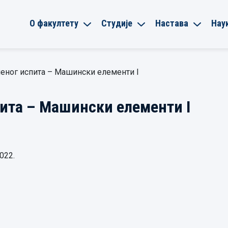
О факултету
Студије
Настава
Нау
еног испита – Машински елементи I
ита – Машински елементи I
022.