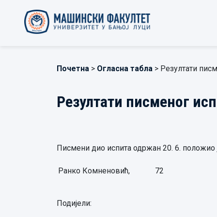
Почетна
>
Огласна табла
> Резултати писм
Резултати писменог испи
Писмени дио испита одржан 20. 6. положио 
Ранко Комненовић,
72
Подијели: