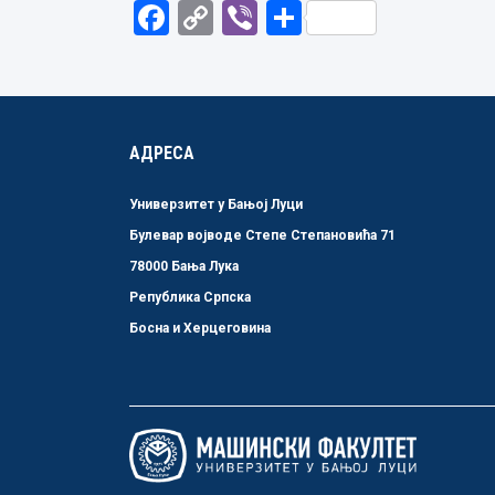
Facebook
Copy
Viber
Share
Link
АДРЕСА
Универзитет у Бањој Луци
Булевар војводе Степе Степановића 71
78000 Бања Лука
Република Српска
Босна и Херцеговина