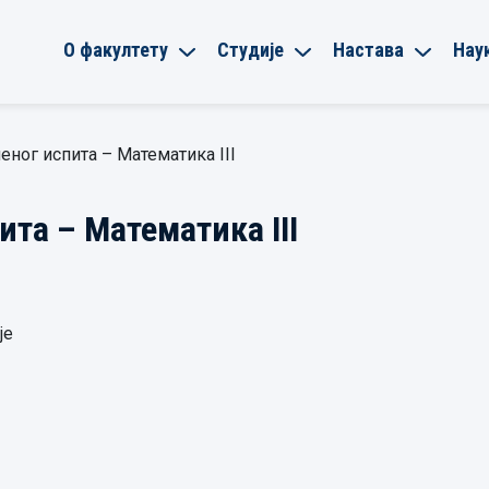
О факултету
Студије
Настава
Нау
еног испита – Математика III
та – Математика III
је