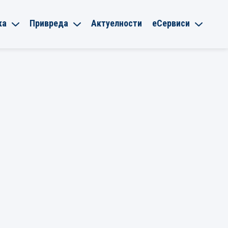
ка
Привреда
Актуелности
еСервиси